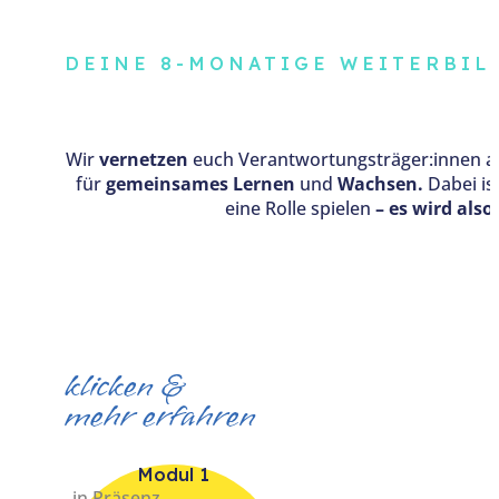
DEINE 8-MONATIGE WEITER­BIL
Wir
vernetzen
euch Verantwortungsträger:innen 
für
gemeinsames
Lernen
und
Wachsen.
Dabei is
eine Rolle spielen
– es wird also
klicken &
mehr erfahren
Modul 1
in Präsenz