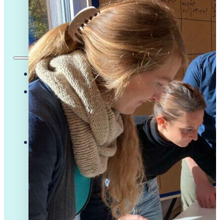
ÜBER MICH
DEIN MEETINGGUIDE
PODCAST
BLOG
TERMIN
LEADERSHIP PROGRAMM
WEITERE ANGEBOTE
Team­entwicklung
Führungskräfte-Coaching
Teamkarten
0 € IMPULSE FÜR DICH
Whitepaper:
Führungskräfteentwicklung
Leitfaden „schwierige Gespräche
souverän führen“
Magazin „New Work in Schule“
Magazin „New Work in Unternehmen“
Dein Meetingguide