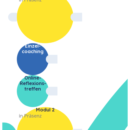
Einzel­
coaching
Online-
Reflexions­
treffen
Modul 2
in Präsenz