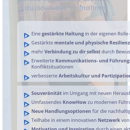
du nach der Teilnahme
Eine
gestärkte Haltung
in der eigenen Rolle
Gestärkte
mentale und physische Resilien
mehr
Verbindung zu dir selbst
durch Bewuss
Erweiterte
Kommunikations- und Führun
Konfliktsituationen
verbesserte
Arbeitskultur und Partizipatio
Souveränität
im Umgang mit neuen Herausf
Umfassendes
KnowHow
zu modernen Führu
Neue Handlungsoptionen
für die nachhalti
Teilhabe in einem innovativen
Netzwerk
von 
Motivation und Inspiration
durch einen ak