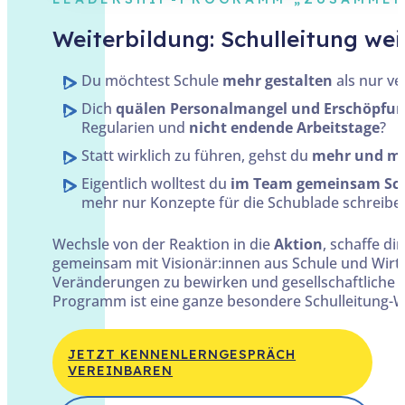
Weiterbildung: Schulleitung we
Du möchtest Schule
mehr gestalten
als nur ve
Dich
quälen Personalmangel und Erschöpfu
Regularien und
nicht endende Arbeitstage
?
Statt wirklich zu führen, gehst du
mehr und me
Eigentlich wolltest du
im Team gemeinsam Sc
mehr nur Konzepte für die Schublade schreibe
Wechsle von der Reaktion in die
Aktion
, schaffe di
gemeinsam mit Visionär:innen aus Schule und Wirt
Veränderungen zu bewirken und gesellschaftliche
Programm ist eine ganze besondere Schulleitung-W
JETZT KENNEN­LERN­GESPRÄCH
VEREINBAREN