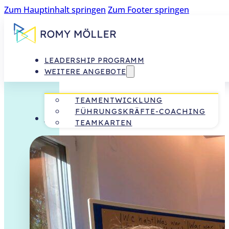
Zum Hauptinhalt springen
Zum Footer springen
LEADERSHIP PROGRAMM
WEITERE ANGEBOTE
TEAM­ENTWICKLUNG
FÜHRUNGSKRÄFTE-COACHING
0 € IMPULSE FÜR DICH
TEAMKARTEN
WHITEPAPER:
FÜHRUNGSKRÄFTEENTWICKLUNG
LEITFADEN „SCHWIERIGE
GESPRÄCHE SOUVERÄN FÜHREN“
MAGAZIN „NEW WORK IN
SCHULE“
MAGAZIN „NEW WORK IN
UNTERNEHMEN“