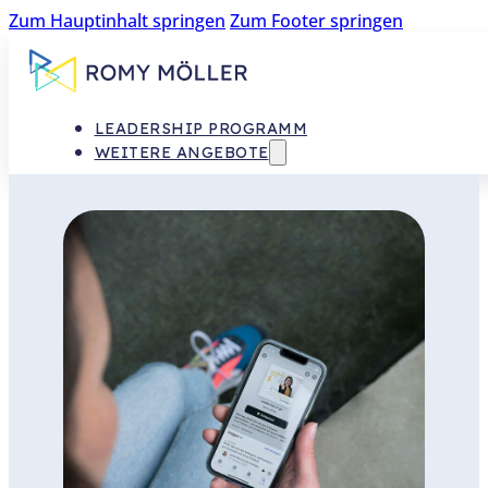
Zum Hauptinhalt springen
Zum Footer springen
LEADERSHIP PROGRAMM
WEITERE ANGEBOTE
TEAM­ENTWICKLUNG
FÜHRUNGSKRÄFTE-COACHING
0 € IMPULSE FÜR DICH
TEAMKARTEN
WHITEPAPER:
FÜHRUNGSKRÄFTEENTWICKLUNG
LEITFADEN „SCHWIERIGE
GESPRÄCHE SOUVERÄN FÜHREN“
MAGAZIN „NEW WORK IN
SCHULE“
MAGAZIN „NEW WORK IN
UNTERNEHMEN“