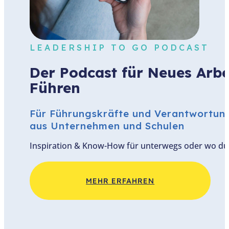
ÜBER MICH
DEIN MEETINGGUIDE
PODCAST
BLOG
TERMIN
LEADERSHIP TO GO PODCAST
Der Podcast für Neues Arbe
LEADERSHIP PROGRAMM
Führen
WEITERE ANGEBOTE
Team­entwicklung
Für Führungskräfte und Verantwortun
Führungskräfte-Coaching
aus Unternehmen und Schulen
Teamkarten
Inspiration & Know-How für unterwegs oder wo du w
0 € IMPULSE FÜR DICH
Whitepaper:
Führungskräfteentwicklung
MEHR ERFAHREN
Leitfaden „schwierige Gespräche
souverän führen“
Magazin „New Work in Schule“
Magazin „New Work in Unternehmen“
Dein Meetingguide