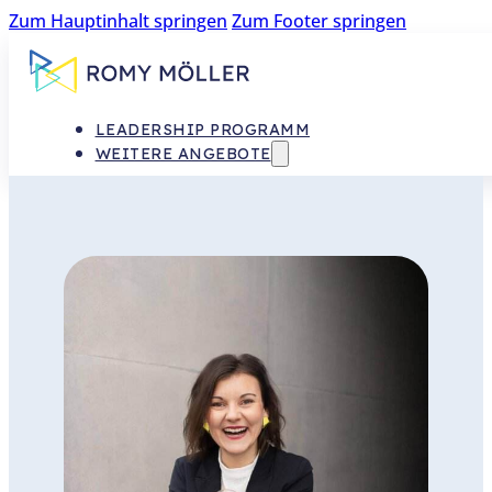
Zum Hauptinhalt springen
Zum Footer springen
LEADERSHIP PROGRAMM
WEITERE ANGEBOTE
TEAM­ENTWICKLUNG
FÜHRUNGSKRÄFTE-COACHING
0 € IMPULSE FÜR DICH
TEAMKARTEN
WHITEPAPER:
FÜHRUNGSKRÄFTEENTWICKLUNG
LEITFADEN „SCHWIERIGE
GESPRÄCHE SOUVERÄN FÜHREN“
MAGAZIN „NEW WORK IN
SCHULE“
MAGAZIN „NEW WORK IN
UNTERNEHMEN“