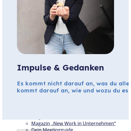
ÜBER MICH
DEIN MEETINGGUIDE
PODCAST
BLOG
TERMIN
LEADERSHIP PROGRAMM
WEITERE ANGEBOTE
Team­entwicklung
Impulse & Gedanken
Führungskräfte-Coaching
Teamkarten
Es kommt nicht darauf an, was du alles
0 € IMPULSE FÜR DICH
kommt darauf an, wie und wozu du es t
Whitepaper:
Führungskräfteentwicklung
Leitfaden „schwierige Gespräche
souverän führen“
Magazin „New Work in Schule“
Magazin „New Work in Unternehmen“
Dein Meetingguide